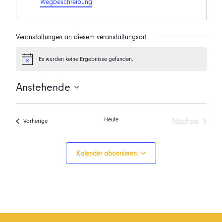
Wegbeschreibung
Veranstaltungen an diesem veranstaltungsort
Es wurden keine Ergebnisse gefunden.
Hinweis
Anstehende
Datum
wählen.
Heute
Nächste
Veranstaltungen
Vorherige
Veranstalt
Kalender abonnieren