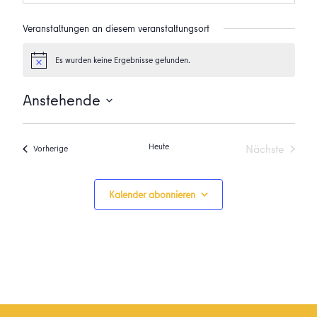
Veranstaltungen an diesem veranstaltungsort
Es wurden keine Ergebnisse gefunden.
Hinweis
Anstehende
Datum
wählen.
Heute
Nächste
Veranstaltungen
Vorherige
Veranstalt
Kalender abonnieren