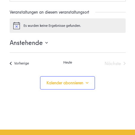
Veranstaltungen an diesem veranstaltungsort
Es wurden keine Ergebnisse gefunden.
Hinweis
Anstehende
Datum
wählen.
Heute
Nächste
Veranstaltungen
Vorherige
Veranstalt
Kalender abonnieren