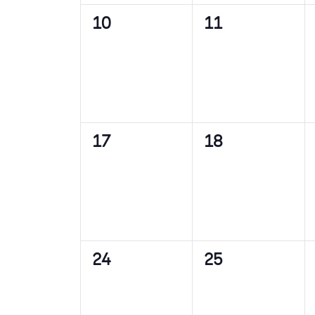
0
0
10
11
Veranstaltungen,
Veranstaltunge
0
0
17
18
Veranstaltungen,
Veranstaltunge
0
0
24
25
Veranstaltungen,
Veranstaltunge