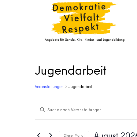
Jugendarbeit
Veranstaltungen
Jugendarbeit
Veranstaltungen
Veranstaltungen
Bitte
Suche
Schlüsselwort
eingeben.
und
Suche
August 202
Dieser Monat