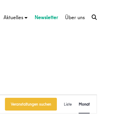
Aktuelles
Newsletter
Über uns
Veranstaltung
Veranstaltungen suchen
Liste
Monat
Ansichten-
Navigation