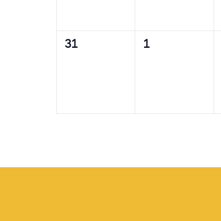
0
0
31
1
Veranstaltungen,
Veranstaltunge