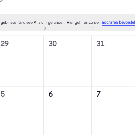
rgebnisse für diese Ansicht gefunden. Hier geht es zu den
nächsten bevorste
Hinweis
MITTWOCH
D
DONNERSTAG
F
FREITAG
0
0
0
29
30
31
n,
Veranstaltungen,
Veranstaltungen,
Veranstaltu
0
0
0
5
6
7
n,
Veranstaltungen,
Veranstaltungen,
Veranstaltu