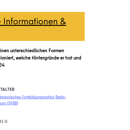
e Informationen &
seinen unterschiedlichen Formen
nktioniert, welche Hintergründe er hat und
024
TALTER
agogisches Fortbildungsinstitut Berlin-
urg (SFBB)
81-0