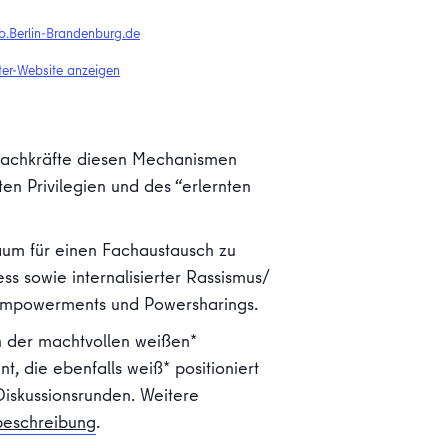
b.Berlin-Brandenburg.de
ter-Website anzeigen
 Fachkräfte diesen Mechanismen
en Privilegien und des “erlernten
aum für einen Fachaustausch zu
ess sowie internalisierter Rassismus/
s Empowerments und Powersharings.
on der machtvollen weißen*
, die ebenfalls weiß* positioniert
Diskussionsrunden. Weitere
beschreibung
.