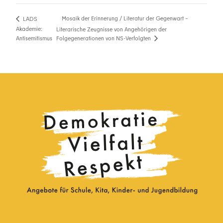
Mosaik der Erinnerung / Literatur der Gegenwart –
LADS
Akademie:
Literarische Zeugnisse von Angehörigen der
Folgegenerationen von NS-Verfolgten
Antisemitismus