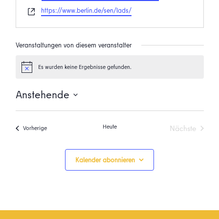
Webseite
https://www.berlin.de/sen/lads/
Veranstaltungen von diesem veranstalter
Es wurden keine Ergebnisse gefunden.
Hinweis
Anstehende
Datum
wählen.
Heute
Nächste
Veranstaltungen
Vorherige
Veranstalt
Kalender abonnieren