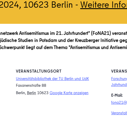
.2024
, 10623 Berlin -
Weitere Inf
etzwerk Antisemitismus im 21. Jahrhundert" (FoNA21) veranst
dische Studien in Potsdam und der Kreuzberger Initiative gege
chwerpunkt liegt auf dem Thema "Antisemitismus und Antisemit
VERANSTALTUNGSORT
VERANS
Universitätsbibliothek der TU Berlin und UdK
Forschun
Jahrhund
Fasanenstraße 88
Berlin
,
Berlin
10623
Google Karte anzeigen
E-Mail:
fona21@a
Veranstal