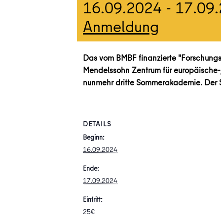
16.09.2024
-
17.09
Anmeldung
Das vom BMBF finanzierte "Forschungsn
Mendelssohn Zentrum für europäische-jü
nunmehr dritte Sommerakademie. Der S
DETAILS
Beginn:
16.09.2024
Ende:
17.09.2024
Eintritt:
25€