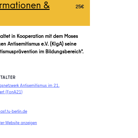
ormationen &
25€
altet in Kooperation mit dem Moses
n Antisemitismus e.V. (KIgA) seine
ismusprävention im Bildungsbereich".
TALTER
gsnetzwerk Antisemitismus im 21.
ert (FonA21)
sf.tu-berlin.de
ter-Website anzeigen