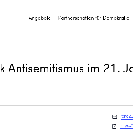
Angebote
Partnerschaften für Demokratie
 Antisemitismus im 21. J
Email
fona21
Websei
https: