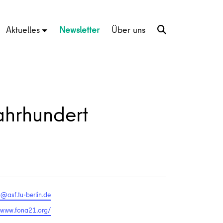
Aktuelles
Newsletter
Über uns
ahrhundert
@asf.tu-berlin.de
te
//www.fona21.org/