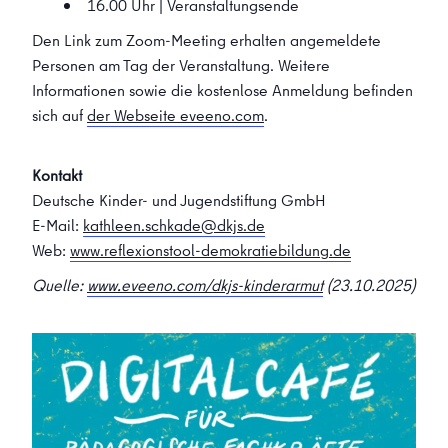
16.00 Uhr | Veranstaltungsende
Den Link zum Zoom-Meeting erhalten angemeldete
Personen am Tag der Veranstaltung. Weitere
Informationen sowie die kostenlose Anmeldung befinden
sich auf
der Webseite eveeno.com
.
Kontakt
Deutsche Kinder- und Jugendstiftung GmbH
E-Mail:
kathleen.schkade@dkjs.de
Web:
www.reflexionstool-demokratiebildung.de
Quelle:
www.eveeno.com/dkjs-kinderarmut
(23.10.2025)