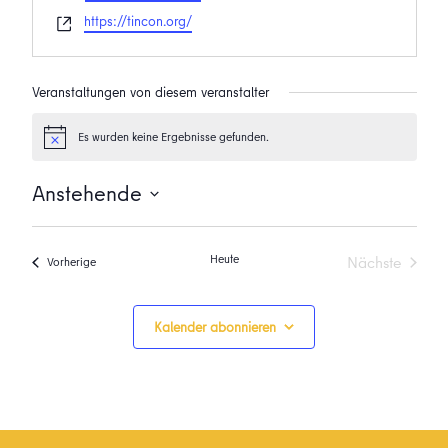
Webseite
https://tincon.org/
Veranstaltungen von diesem veranstalter
Es wurden keine Ergebnisse gefunden.
Hinweis
Anstehende
Datum
wählen.
Heute
Nächste
Veranstaltungen
Vorherige
Veranstalt
Kalender abonnieren