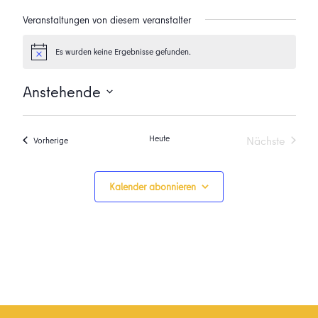
Veranstaltungen von diesem veranstalter
Es wurden keine Ergebnisse gefunden.
Hinweis
Anstehende
Datum
wählen.
Heute
Nächste
Veranstaltungen
Vorherige
Veranstalt
Kalender abonnieren