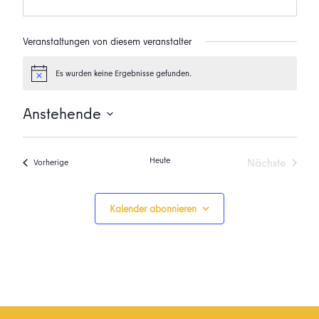
Veranstaltungen von diesem veranstalter
Es wurden keine Ergebnisse gefunden.
Hinweis
Anstehende
Datum
wählen.
Heute
Nächste
Veranstaltungen
Vorherige
Veranstalt
Kalender abonnieren