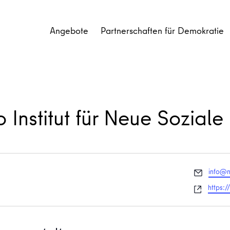
Angebote
Partnerschaften für Demokratie
 Institut für Neue Soziale 
Email
info@n
Websei
https:/