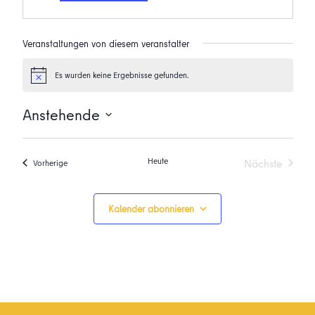
Veranstaltungen von diesem veranstalter
Es wurden keine Ergebnisse gefunden.
Hinweis
Anstehende
Datum
wählen.
Heute
Nächste
Veranstaltungen
Vorherige
Veranstalt
Kalender abonnieren