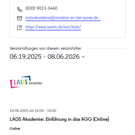
Telefon
(030) 9013-3460
Email
ladsakademie@ariadne-an-der-spree.de ;
Webseite
https://www.berlin.de/sen/lads/
Veranstaltungen von diesem veranstalter
06.19.2025
 - 
08.06.2026
Datum
wählen.
19.06.2025 um 10:00
-
15:00
LADS Akademie: Einführung in das AGG (Online)
Online