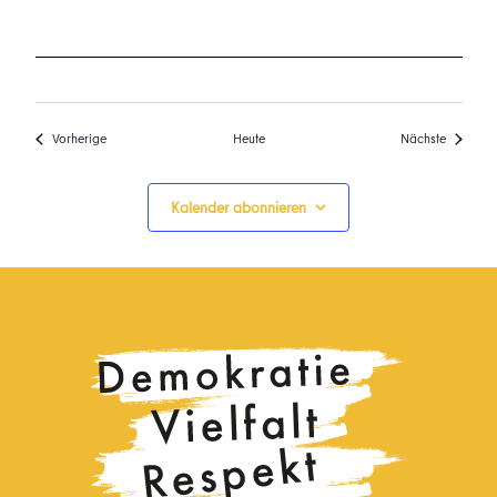
Veranstaltungen
Veransta
Vorherige
Heute
Nächste
Kalender abonnieren