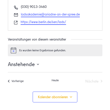
Telefon
(030) 9013-3460
Email
ladsakademie@ariadne-an-der-spree.de
Webseite
https://www.berlin.de/sen/lads/
Veranstaltungen von diesem veranstalter
Es wurden keine Ergebnisse gefunden.
Hinweis
Anstehende
Datum
wählen.
Heute
Nächste
Veranstaltungen
Vorherige
Veranstalt
Kalender abonnieren