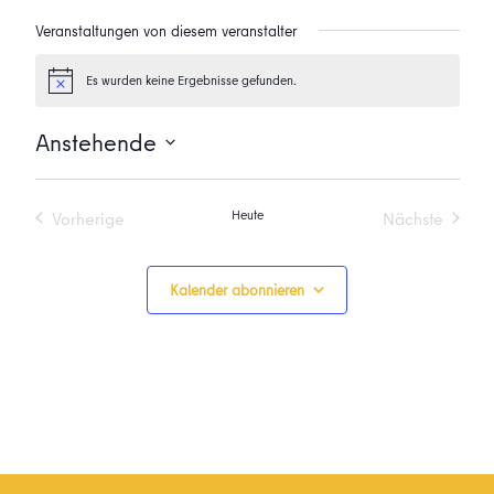
Veranstaltungen von diesem veranstalter
Es wurden keine Ergebnisse gefunden.
Hinweis
Anstehende
Datum
wählen.
Heute
Vorherige
Nächste
Veranstaltungen
Veranstalt
Kalender abonnieren