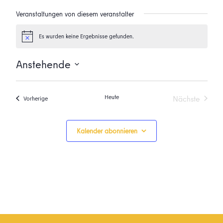
Veranstaltungen von diesem veranstalter
Es wurden keine Ergebnisse gefunden.
Hinweis
Anstehende
Datum
wählen.
Heute
Nächste
Veranstaltungen
Vorherige
Veranstalt
Kalender abonnieren