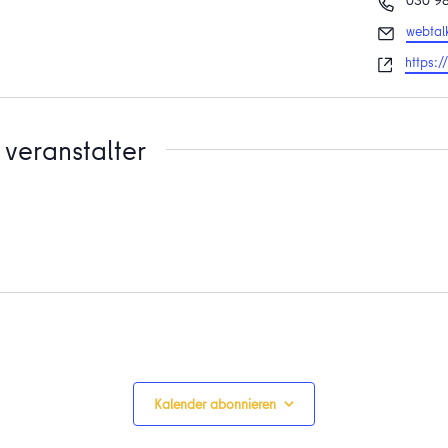
030 98
Email
webtal
Websei
https:
veranstalter
Kalender abonnieren