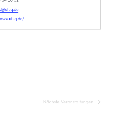
 34 10 51
k@ufuq.de
te
//www.ufuq.de/
Nächste
Veranstaltungen