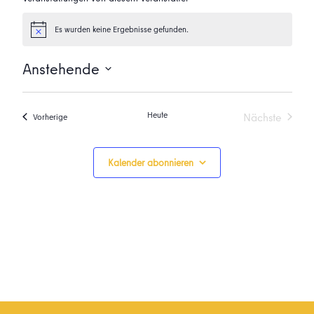
Es wurden keine Ergebnisse gefunden.
Hinweis
Anstehende
Datum
wählen.
Heute
Nächste
Veranstaltungen
Vorherige
Veranstalt
Kalender abonnieren