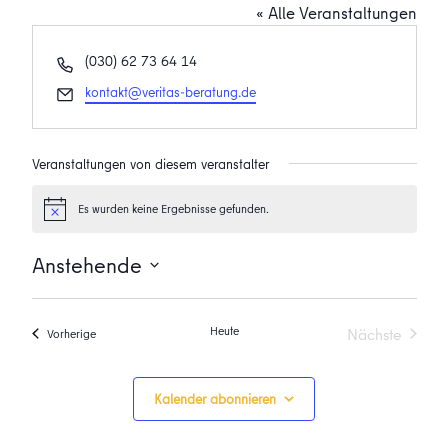
« Alle Veranstaltungen
Telefon
(030) 62 73 64 14
Email
kontakt@veritas-beratung.de
Veranstaltungen von diesem veranstalter
Es wurden keine Ergebnisse gefunden.
Hinweis
Anstehende
Datum
wählen.
Heute
Nächste
Veranstaltungen
Vorherige
Veranstalt
Kalender abonnieren