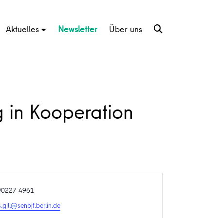
Aktuelles
Newsletter
Über uns
g in Kooperation
 90227 4961
gill@senbjf.berlin.de