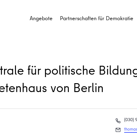
Angebote
Partnerschaften für Demokratie
rale für politische Bildun
tenhaus von Berlin
Telefon
(030)
Email
thomas.