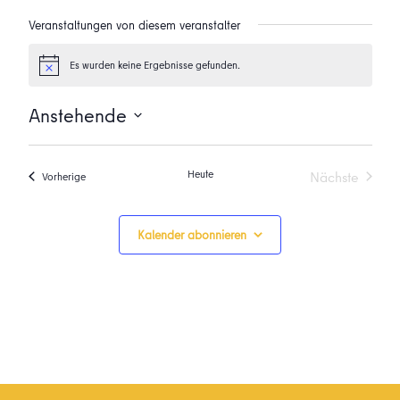
Veranstaltungen von diesem veranstalter
Es wurden keine Ergebnisse gefunden.
Hinweis
Anstehende
Datum
wählen.
Heute
Nächste
Veranstaltungen
Vorherige
Veranstalt
Kalender abonnieren