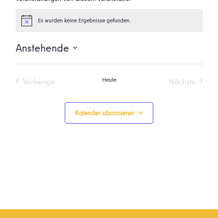
Es wurden keine Ergebnisse gefunden.
Hinweis
Anstehende
Datum
wählen.
Heute
Vorherige
Nächste
Veranstaltungen
Veranstalt
Kalender abonnieren