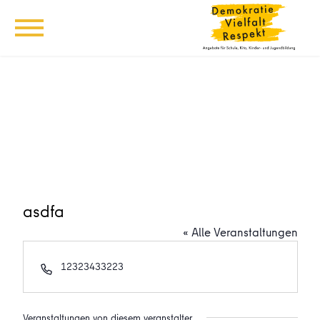
asdfa
« Alle Veranstaltungen
Telefon
12323433223
Veranstaltungen von diesem veranstalter