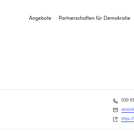
Angebote
Partnerschaften für Demokratie
Telefon
030 5
Email
wirsin
Websei
https:/