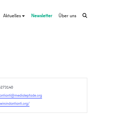
Aktuelles
Newsletter
Über uns
5273140
dantianti@medialepfade.org
te
/wirsindantianti.org/