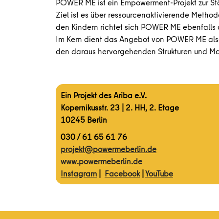
POWER ME ist ein Empowerment-Projekt zur Stär
Ziel ist es über ressourcenaktivierende Method
den Kindern richtet sich POWER ME ebenfalls 
Im Kern dient das Angebot von POWER ME also
den daraus hervorgehenden Strukturen und Ma
Ein Projekt des Ariba e.V.
Kopernikusstr. 23 | 2. HH, 2. Etage
10245 Berlin
030 / 61 65 61 76
projekt@powermeberlin.de
www.powermeberlin.de
Instagram
|
Facebook
|
YouTube