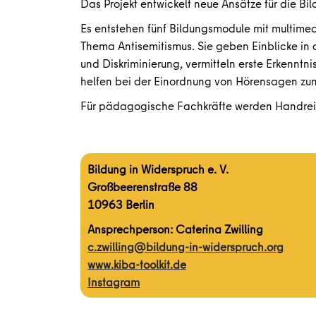
Das Projekt entwickelt neue Ansätze für die Bil
Es entstehen fünf Bildungsmodule mit multimed
Thema Antisemitismus. Sie geben Einblicke in d
und Diskriminierung, vermitteln erste Erkenntn
helfen bei der Einordnung von Hörensagen zum
Für pädagogische Fachkräfte werden Handre
Bildung in Widerspruch e. V.
Großbeerenstraße 88
10963 Berlin
Ansprechperson: Caterina Zwilling
c.zwilling@bildung-in-widerspruch.org
www.kiba-toolkit.de
Instagram