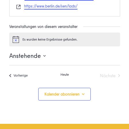
Webseite
https://www.berlin.de/sen/lads/
Veranstaltungen von diesem veranstalter
Es wurden keine Ergebnisse gefunden.
Hinweis
Anstehende
Datum
wählen.
Heute
Nächste
Veranstaltungen
Vorherige
Veranstalt
Kalender abonnieren