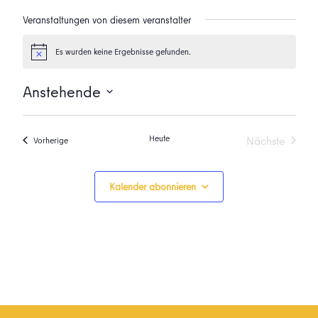
Veranstaltungen von diesem veranstalter
Es wurden keine Ergebnisse gefunden.
Hinweis
Anstehende
Datum
wählen.
Heute
Nächste
Veranstaltungen
Vorherige
Veranstalt
Kalender abonnieren