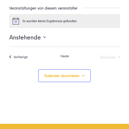
Veranstaltungen von diesem veranstalter
Es wurden keine Ergebnisse gefunden.
Hinweis
Anstehende
Datum
wählen.
Heute
Nächste
Veranstaltungen
Vorherige
Veranstalt
Kalender abonnieren