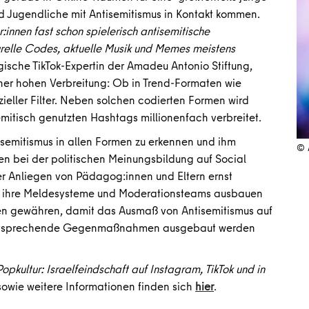
d Jugendliche mit Antisemitismus in Kontakt kommen.
r:innen fast schon spielerisch antisemitische
relle Codes, aktuelle Musik und Memes meistens
ische TikTok-Expertin der Amadeu Antonio Stiftung,
ner hohen Verbreitung: Ob in Trend-Formaten wie
ieller Filter. Neben solchen codierten Formen wird
emitisch genutzten Hashtags millionenfach verbreitet.
ntisemitismus in allen Formen zu erkennen und ihm
© 
en bei der politischen Meinungsbildung auf Social
r Anliegen von Pädagog:innen und Eltern ernst
 ihre Meldesysteme und Moderationsteams ausbauen
en gewähren, damit das Ausmaß von Antisemitismus auf
d entsprechende Gegenmaßnahmen ausgebaut werden
opkultur: Israelfeindschaft auf Instagram, TikTok und in
owie weitere Informationen finden sich
hier
.