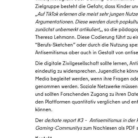
Zielgruppe besteht die Gefahr, dass Kinder un
„
Auf TikTok erlernen die meist sehr jungen Nutze
Argumentationen. Diese werden durch popkultu
zunächst unbemerkt artikuliert
„, so die pädagog
Theresa Lehmann. Diese Codierung führt zu ei
“Berufs-Sketchen” oder durch die Nutzung spez
Antisemitismus aber auch in Gestalt von antis
Die digitale Zivilgesellschaft sollte lernen, A
eindeutig zu widersprechen. Jugendliche könn
Media begleitet werden, wenn ihre Fragen ode
genommen werden. Soziale Netzwerke müssen
und sollten Forschenden Zugang zu ihren Dat
den Plattformen quantitativ verglichen un
können.
Der
de:hate report #3 – Antisemitismus in der P
Gaming-Communitys
zum Nachlesen als PDF s