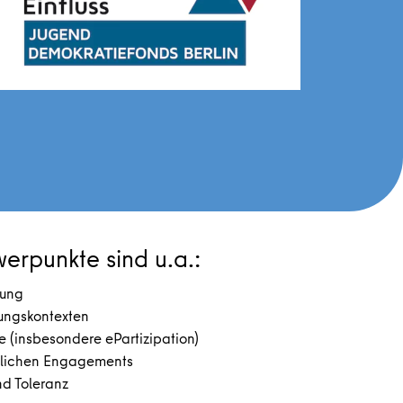
erpunkte sind u.a.:
dung
gungskontexten
 (insbesondere ePartizipation)
tlichen Engagements
nd Toleranz