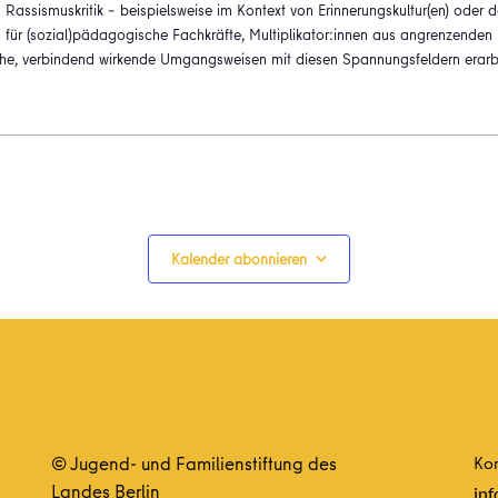
assismuskritik – beispielsweise im Kontext von Erinnerungskultur(en) oder d
g für (sozial)pädagogische Fachkräfte, Multiplikator:innen aus angrenzenden Fe
che, verbindend wirkende Umgangsweisen mit diesen Spannungsfeldern erarb
Kalender abonnieren
© Jugend- und Familienstiftung des
Kon
Landes Berlin
inf