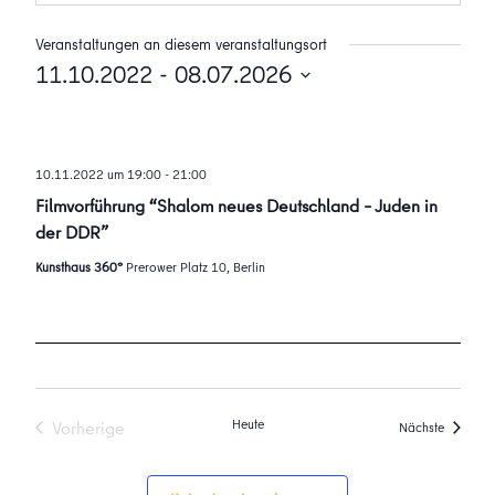
Veranstaltungen an diesem veranstaltungsort
11.10.2022
 - 
08.07.2026
Datum
wählen.
10.11.2022 um 19:00
-
21:00
Filmvorführung “Shalom neues Deutschland – Juden in
der DDR”
Kunsthaus 360°
Prerower Platz 10, Berlin
Heute
Vorherige
Veransta
Nächste
Veranstaltungen