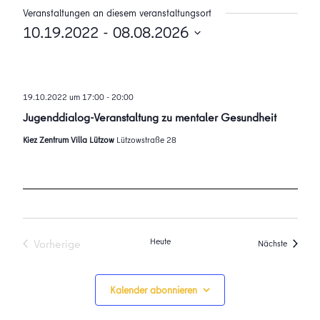
Veranstaltungen an diesem veranstaltungsort
10.19.2022
 - 
08.08.2026
Datum
wählen.
19.10.2022 um 17:00
-
20:00
Jugenddialog-Veranstaltung zu mentaler Gesundheit
Kiez Zentrum Villa Lützow
Lützowstraße 28
Heute
Vorherige
Veransta
Nächste
Veranstaltungen
Kalender abonnieren