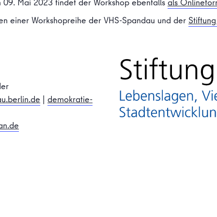
m 09. Mai 2023 findet der Workshop ebenfalls
als Onlinefo
en einer Workshopreihe der VHS-Spandau und der
Stiftung
der
u.berlin.de
|
demokratie-
an.de