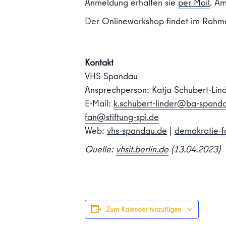
Anmeldung erhalten sie
per Mail
. A
Der Onlineworkshop findet im Rahm
Kontakt
VHS Spandau
Ansprechperson: Katja Schubert-Lin
E-Mail:
k.schubert-linder@ba-spanda
fan@stiftung-spi.de
Web:
vhs-spandau.de
|
demokratie-f
Quelle:
vhsit.berlin.de
(13.04.2023)
Zum Kalender hinzufügen