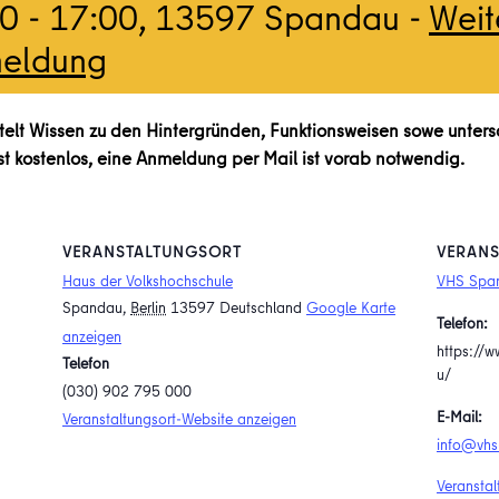
00
-
17:00
, 13597 Spandau -
Weit
meldung
elt Wissen zu den Hintergründen, Funktionsweisen sowe unters
t kostenlos, eine Anmeldung per Mail ist vorab notwendig.
VERANSTALTUNGSORT
VERANS
Haus der Volkshochschule
VHS Spa
Spandau
,
Berlin
13597
Deutschland
Google Karte
Telefon:
anzeigen
https://
Telefon
u/
(030) 902 795 000
E-Mail:
Veranstaltungsort-Website anzeigen
info@vhs
Veranstal