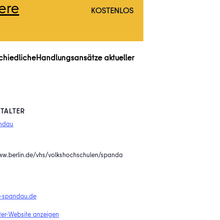
ere
KOSTENLOS
chiedlicheHandlungsansätze aktueller
TALTER
ndau
www.berlin.de/vhs/volkshochschulen/spanda
-spandau.de
ter-Website anzeigen