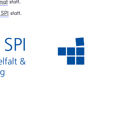
rmat
statt.
 SPI
statt.