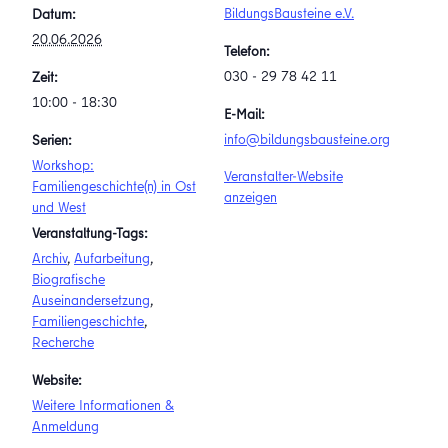
BildungsBausteine e.V.
Datum:
20.06.2026
Telefon:
030 ‐ 29 78 42 11
Zeit:
10:00 - 18:30
E-Mail:
info@bildungsbausteine.org
Serien:
Workshop:
Veranstalter-Website
Familiengeschichte(n) in Ost
anzeigen
und West
Veranstaltung-Tags:
Archiv
,
Aufarbeitung
,
Biografische
Auseinandersetzung
,
Familiengeschichte
,
Recherche
Website:
Weitere Informationen &
Anmeldung