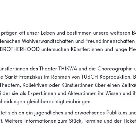
 prägen oft unser Leben und bestimmen unsere weiteren 
 Menschen Wahlverwandtschaften und Freund:innenschaften 
ROTHERHOOD untersuchen Künstler:innen und junge Men
nstler:innen des Theater THIKWA und die Choreographin u
ule Sankt Franziskus im Rahmen von TUSCH Koproduktion. 
Theatern, Kollektiven oder Künstler:innen über einen Zei
 der sie als Expert:innen und Akteur:innen ihr Wissen und ih
cheidungen gleichberechtigt einbringen.
ch an ein jugendliches und erwachsenes Publikum und 
t. Weitere Informationen zum Stück, Termine und der Ticket