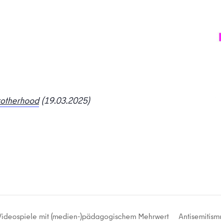
rotherhood
(19.03.2025)
Antisemitism
ideospiele mit (medien-)pädagogischem Mehrwert