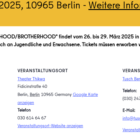
.2025
, 10965 Berlin -
Weitere Inf
RHOOD/BROTHERHOOD" findet vom 26. bis 29. März 2025 in 
 sich an Jugendliche und Erwachsene. Tickets müssen erworben 
VERANSTALTUNGSORT
VERANS
Theater Thikwa
Tusch Ber
Fidicinstraße 40
Telefon:
Berlin
,
Berlin
10965
Germany
Google Karte
(030) 24
anzeigen
Telefon
E-Mail:
030 614 64 67
info@tusc
Veranstaltungsort-Website anzeigen
Veranstal