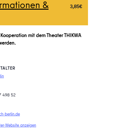
ormationen &
3,85€
Kooperation mit dem Theater THIKWA
werden.
TALTER
lin
7 498 52
h-berlin.de
ter-Website anzeigen