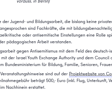
vorauss. in Berlin)
te der Jugend- und Bildungsarbeit, die bislang keine privat
angesprochen sind Fachkräfte, die mit bildungsbenachteil
aelkritische oder antisemitische Einstellungen eine Rolle 
l der pädagogischen Arbeit verstanden.
ngsarbeit gegen Antisemitismus mit dem Feld des deutsch-i
mit der Israel Youth Exchange Authority und dem Council o
om Bundesministerium für Bildung, Familie, Senioren, Frau
 Veranstaltungshinweise sind auf der
Projektwebsite von C
ilnahmegebühr beträgt 500,- Euro (inkl. Flug, Unterkunft, V
im Nachhinein erstattet.