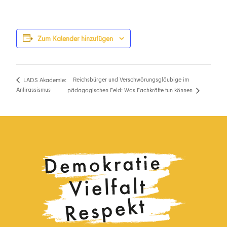
Zum Kalender hinzufügen
Reichsbürger und Verschwörungsgläubige im
LADS Akademie:
Antirassismus
pädagogischen Feld: Was Fachkräfte tun können