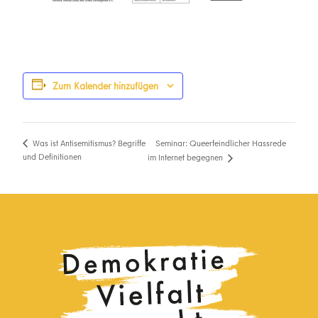
Zum Kalender hinzufügen
Seminar: Queerfeindlicher Hassrede
Was ist Antisemitismus? Begriffe
und Definitionen
im Internet begegnen