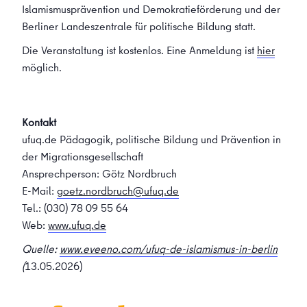
Islamismusprävention und Demokratieförderung und der
Berliner Landeszentrale für politische Bildung statt.
Die Veranstaltung ist kostenlos. Eine Anmeldung ist
hier
möglich.
Kontakt
ufuq.de Pädagogik, politische Bildung und Prävention in
der Migrationsgesellschaft
Ansprechperson: Götz Nordbruch
E-Mail:
goetz.nordbruch@ufuq.de
Tel.: (030) 78 09 55 64
Web:
www.ufuq.de
Quelle:
www.eveeno.com/ufuq-de-islamismus-in-berlin
(
13.05.2026)