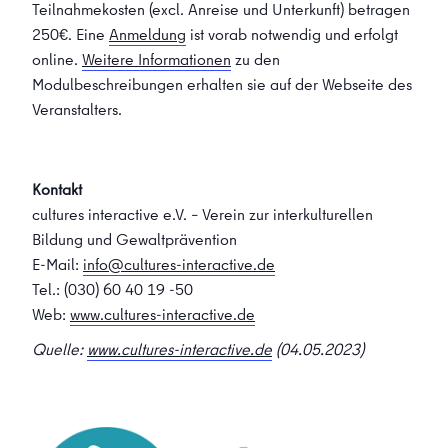
Teilnahmekosten (excl. Anreise und Unterkunft) betragen
250€. Eine
Anmeldung
ist vorab notwendig und erfolgt
online.
Weitere Informationen
zu den
Modulbeschreibungen erhalten sie auf der Webseite des
Veranstalters.
Kontakt
cultures interactive e.V. – Verein zur interkulturellen
Bildung und Gewaltprävention
E-Mail:
info@cultures-interactive.de
Tel.: (030) 60 40 19 -50
Web:
www.cultures-interactive.de
Quelle:
www.cultures-interactive.de
(04.05.2023)