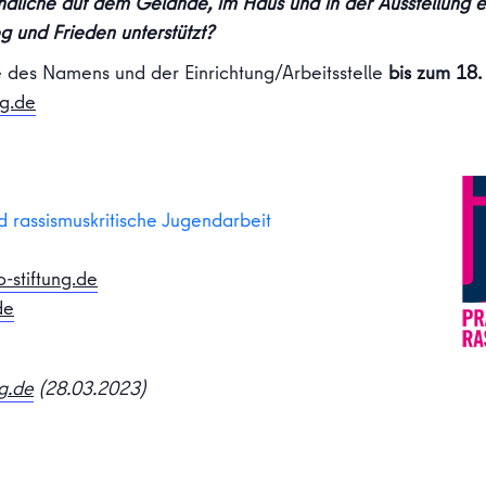
dliche auf dem Gelände, im Haus und in der Ausstellung e
g und Frieden unterstützt?
 des Namens und der Einrichtung/Arbeitsstelle
bis zum 18. 
ng.de
nd rassismuskritische Jugendarbeit
-stiftung.de
de
g.de
(28.03.2023)