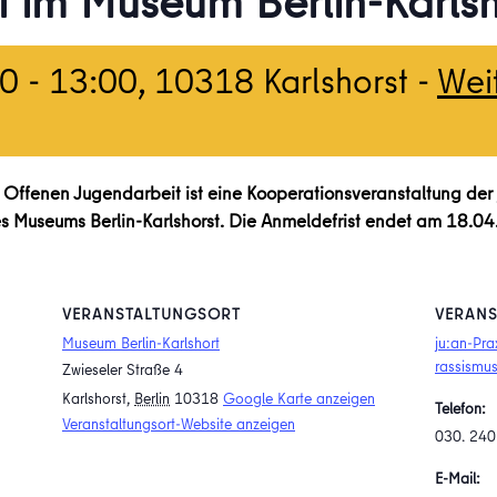
 im Museum Berlin-Karlsh
00
-
13:00
, 10318 Karlshorst -
Wei
Offenen Jugendarbeit ist eine Kooperationsveranstaltung der j
es Museums Berlin-Karlshorst. Die Anmeldefrist endet am 18.0
VERANSTALTUNGSORT
VERANS
Museum Berlin-Karlshort
ju:an-Pra
rassismus
Zwieseler Straße 4
Karlshorst
,
Berlin
10318
Google Karte anzeigen
Telefon:
Veranstaltungsort-Website anzeigen
030. 240
E-Mail: