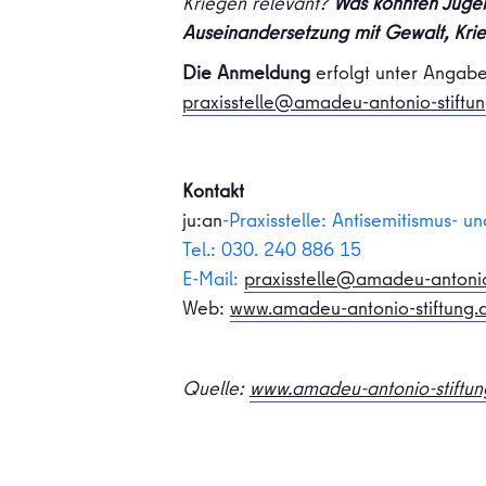
Kriegen relevant?
Was könnten Jugen
Auseinandersetzung mit Gewalt, Krie
Die Anmeldung
erfolgt unter Angabe
praxisstelle@amadeu-antonio-stiftu
Kontakt
ju:an
-Praxisstelle: Antisemitismus- u
Tel.: 030. 240 886 15
E-Mail:
praxisstelle@amadeu-antonio
Web:
www.amadeu-antonio-stiftung.
Quelle:
www.amadeu-antonio-stiftun