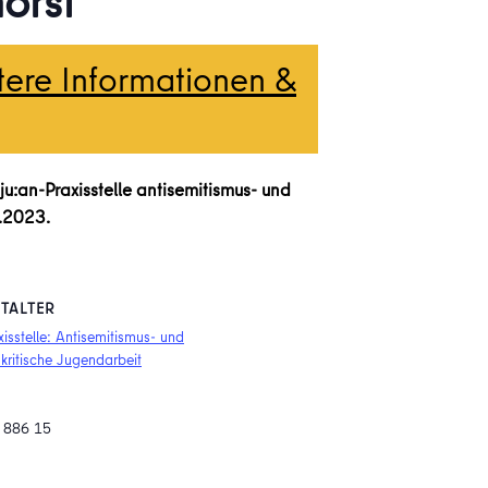
orst
tere Informationen &
u:an-Praxisstelle antisemitismus- und
4.2023.
TALTER
xisstelle: Antisemitismus- und
kritische Jugendarbeit
 886 15