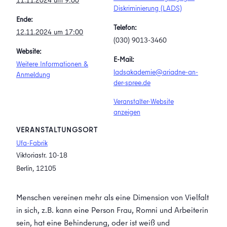
11.11.2024 um 9:00
Diskriminierung (LADS)
Ende:
Telefon:
12.11.2024 um 17:00
(030) 9013-3460
Website:
E-Mail:
Weitere Informationen &
ladsakademie@ariadne-an-
Anmeldung
der-spree.de
Veranstalter-Website
anzeigen
VERANSTALTUNGSORT
Ufa-Fabrik
Viktoriastr. 10-18
Berlin
,
12105
Menschen vereinen mehr als eine Dimension von Vielfalt
in sich, z.B. kann eine Person Frau, Romni und Arbeiterin
sein, hat eine Behinderung, oder ist weiß und