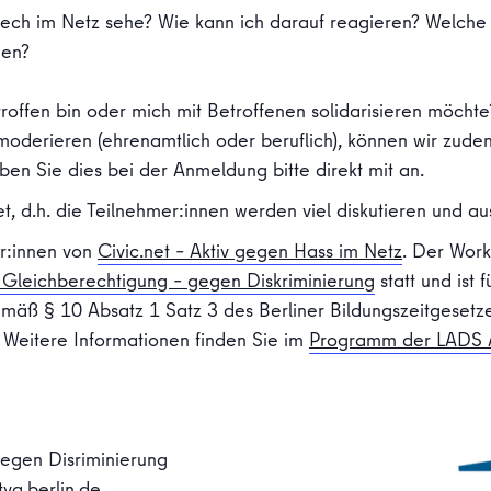
ech im Netz sehe? Wie kann ich darauf reagieren? Welche 
gen?
troffen bin oder mich mit Betroffenen solidarisieren möchte
 moderieren (ehrenamtlich oder beruflich), können wir zude
en Sie dies bei der Anmeldung bitte direkt mit an.
et, d.h. die Teilnehmer:innen werden viel diskutieren und a
er:innen von
Civic.net – Aktiv gegen Hass im Netz
. Der Wor
r Gleichberechtigung – gegen Diskriminierung
statt und ist 
mäß § 10 Absatz 1 Satz 3 des Berliner Bildungszeitgesetzes 
. Weitere Informationen finden Sie im
Programm der LADS 
gegen Disriminierung
va.berlin.de