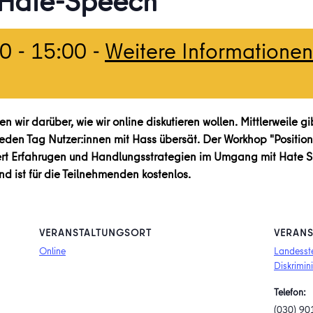
 Hate-Speech
00
-
15:00
-
Weitere Informationen
eren wir darüber, wie wir online diskutieren wollen. Mittlerweil
den Tag Nutzer:innen mit Hass übersät. Der Workhop "Position
iert Erfahrugen und Handlungsstrategien im Umgang mit Hate S
 ist für die Teilnehmenden kostenlos.
VERANSTALTUNGSORT
VERANS
Online
Landesst
Diskrimin
Telefon:
(030) 90