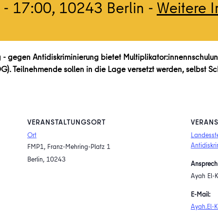
-
17:00
, 10243 Berlin -
Weitere 
 - gegen Antidiskriminierung bietet Multiplikator:innennschul
G). Teilnehmende sollen in die Lage versetzt werden, selbst 
VERANSTALTUNGSORT
VERANS
Ort
Landesst
Antidiskr
FMP1, Franz-Mehring-Platz 1
Berlin
,
10243
Ansprech
Ayah El-
E-Mail:
Ayah.El-