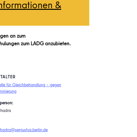
Informationen &
ungen an zum
Schulungen zum LADG anzubieten.
TALTER
elle für Gleichbehandlung – gegen
iminierung
person:
Khadra
Khadra@senjustva.berlin.de