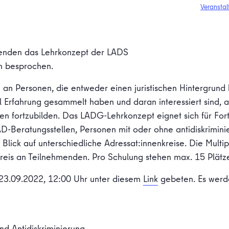
Veranstal
enden das Lehrkonzept der LADS
h besprochen.
ch an Personen, die entweder einen juristischen Hintergrun
iel Erfahrung gesammelt haben und daran interessiert sind, 
men fortzubilden. Das LADG-Lehrkonzept eignet sich für For
AD-Beratungsstellen, Personen mit oder ohne antidiskrimini
lick auf unterschiedliche Adressat:innenkreise. Die Multipl
Kreis an Teilnehmenden. Pro Schulung stehen max. 15 Plätz
23.09.2022, 12:00 Uhr unter diesem
Link
gebeten. Es werd
und Antidiskriminierung