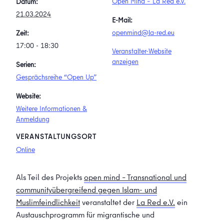
Open Mind – La Red e.V.
Datum:
21.03.2024
E-Mail:
openmind@la-red.eu
Zeit:
17:00 - 18:30
Veranstalter-Website
anzeigen
Serien:
Gesprächsreihe “Open Up”
Website:
Weitere Informationen &
Anmeldung
VERANSTALTUNGSORT
Online
Als Teil des Projekts
open mind – Transnational und
communityübergreifend gegen Islam- und
Muslimfeindlichkeit
veranstaltet der
La Red e.V.
ein
Austauschprogramm für migrantische und