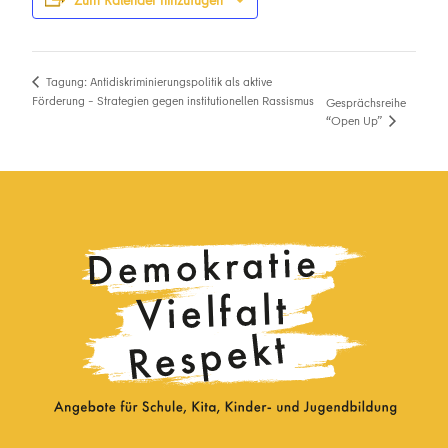
Zum Kalender hinzufügen
Tagung: Antidiskriminierungspolitik als aktive
Förderung – Strategien gegen institutionellen Rassismus
Gesprächsreihe
“Open Up”