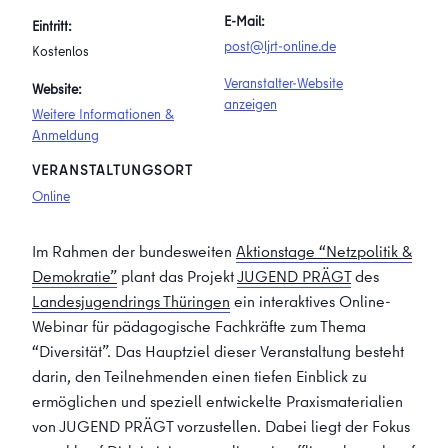
E-Mail:
Eintritt:
post@ljrt-online.de
Kostenlos
Veranstalter-Website
Website:
anzeigen
Weitere Informationen &
Anmeldung
VERANSTALTUNGSORT
Online
Im Rahmen der bundesweiten
Aktionstage “Netzpolitik &
Demokratie”
plant das Projekt
JUGEND PRÄGT
des
Landesjugendrings Thüringen
ein interaktives Online-
Webinar für pädagogische Fachkräfte zum Thema
“Diversität”. Das Hauptziel dieser Veranstaltung besteht
darin, den Teilnehmenden einen tiefen Einblick zu
ermöglichen und speziell entwickelte Praxismaterialien
von JUGEND PRÄGT vorzustellen. Dabei liegt der Fokus