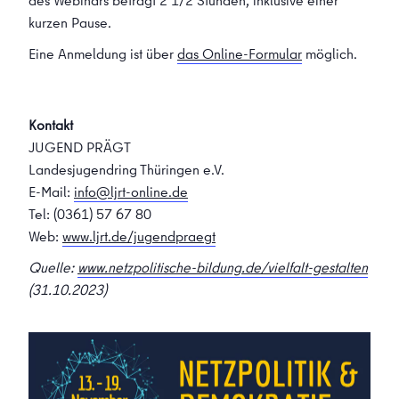
des Webinars beträgt 2 1/2 Stunden, inklusive einer
kurzen Pause.
Eine Anmeldung ist über
das Online-Formular
möglich.
Kontakt
JUGEND PRÄGT
Landesjugendring Thüringen e.V.
E-Mail:
info@ljrt-online.de
Tel: (0361) 57 67 80
Web:
www.ljrt.de/jugendpraegt
Quelle:
www.netzpolitische-bildung.de/vielfalt-gestalten
(31.10.2023)